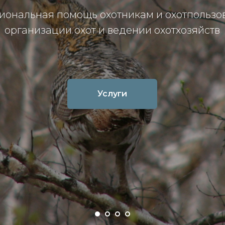
ональная помощь охотникам и охотпользо
организации охот и ведении охотхозяйств
Услуги