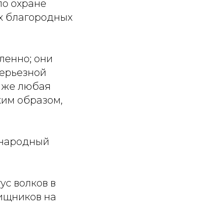
по охране
х благородных
.
ленно; они
серьезной
ь же любая
ким образом,
ународный
ус волков в
хищников на