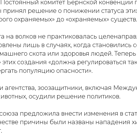
 Постоянный комитет Бернской конвенции 
 принял решение о понижении статуса эти
рого охраняемых» до «охраняемых» существ
та на волков не практиковалась целенаправ
овлены лишь в случаях, когда становились 
омашнего скота или здоровья людей. Тепер
 этих создания «должна регулироваться та
ергать популяцию опасности».
 агентства, зоозащитники, включая Межд
ивотных, осудили решение политиков.
союза предложила внести изменения в стат
качестве причины были названы нападения 
.