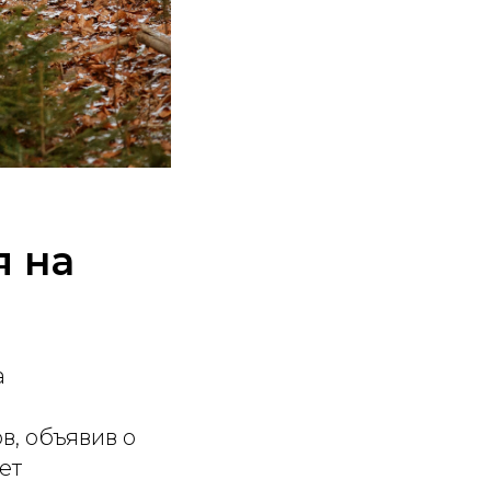
я на
а
в, объявив о
ет